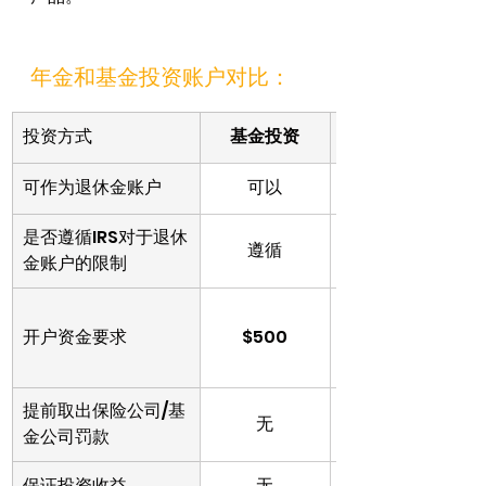
年金和基金投资账户对比：
投资方式
基金投资
可作为退休金账户
可以
是否遵循IRS对于退休
遵循
金账户的限制
$1500 或 每月
开户资金要求
$500
$200以上自动
提前取出保险公司/基
有（10年内递
无
金公司罚款
保证投资收益
无