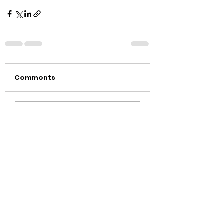
Comments
Write a comment...
吉明保险
Jim Insurance Firm