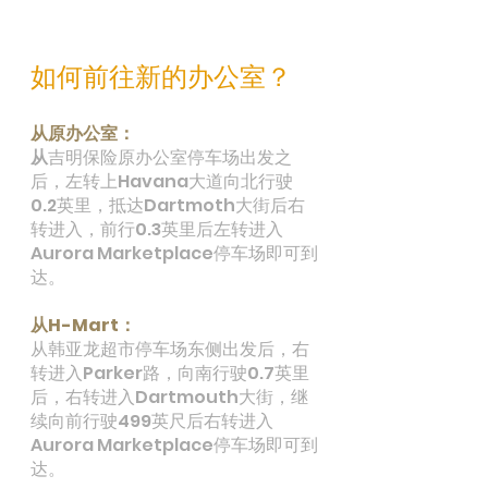
如何前往新的办公室？
从原办公室：
从
吉明保险原办公室停车场出发之
后，左转上Havana大道向北行驶
0.2英里，抵达Dartmoth大街后右
转进入，前行0.3英里后左转进入
Aurora Marketplace停车场即可到
达。
从H-Mart：
从韩亚龙超市停车场东侧出发后，右
转进入Parker路，向南行驶0.7英里
后，右转进入Dartmouth大街，继
续向前行驶499英尺后右转进入
Aurora Marketplace停车场即可到
达。