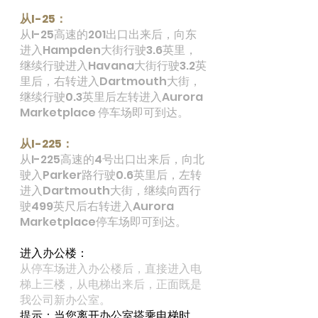
从I-25：
从I-25高速的201出口出来后，向东
进入Hampden大街行驶3.6英里，
继续行驶进入Havana大街行驶3.2英
里后，右转进入Dartmouth大街，
继续行驶0.3英里后左转进入Aurora 
Marketplace 停车场即可到达。
从I-225：
从I-225高速的4号出口出来后，向北
驶入Parker路行驶0.6英里后，左转
进入Dartmouth大街，继续向西行
驶499英尺后右转进入Aurora 
Marketplace停车场即可到达。
进入办公楼：
从停车场进入办公楼后，直接进入电
梯上三楼，从电梯出来后，正面既是
我公司新办公室。
提示：当您离开办公室搭乘电梯时，