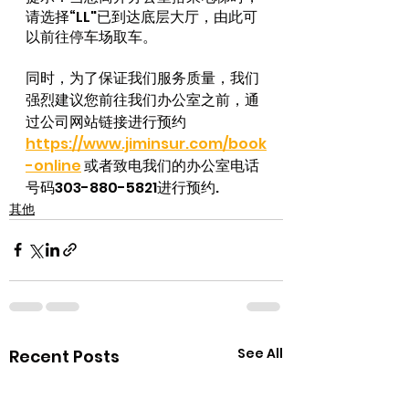
请选择“LL"已到达底层大厅，由此可
以前往停车场取车。
同时，为了保证我们服务质量，我们
强烈建议您前往我们办公室之前，通
过公司网站链接进行预约 
https://www.jiminsur.com/book
-online
或者致电我们的办公室电话
号码303-880-5821进行预约
.
其他
See All
Recent Posts